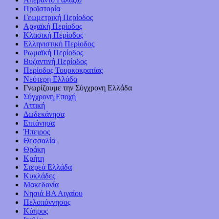
Προϊστορία
Γεωμετρική Περίοδος
Αρχαϊκή Περίοδος
Κλασική Περίοδος
Ελληνιστική Περίοδος
Ρωμαϊκή Περίοδος
Βυζαντινή Περίοδος
Περίοδος Τουρκοκρατίας
Νεότερη Ελλάδα
Γνωρίζουμε την Σύγχρονη Ελλάδα
Σύγχρονη Εποχή
Αττική
Δωδεκάνησα
Επτάνησα
Ήπειρος
Θεσσαλία
Θράκη
Κρήτη
Στερεά Ελλάδα
Κυκλάδες
Μακεδονία
Νησιά ΒΑ Αιγαίου
Πελοπόννησος
Κύπρος