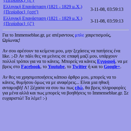
{Περίοδος} {ε'}
Ελληνική Επανάσταση (1821 - 1829 μ.Χ.)
3-11-08, 03:59:13
{Περίοδος} {εστ'}
Ελληνική Επανάσταση (1821 - 1829 μ.Χ.)
3-11-08, 03:59:13
{Περίοδος} {ζ'}
Για το Immenseblue.gr, με απέραντους
μπλε
χαιρετισμούς,
Ωρίωνας!
Αν σου αρέσουν τα κείμενα μου, μην ξεχάσεις να πατήσεις ένα
like. ;-D Αν πάλι θες να μείνεις σε επαφή μαζί μου, υπάρχουν
πολλοί τρόποι για να το κάνεις. Μπορείς να κάνεις
Εγγραφή
, να με
βρεις στο
Facebook
, το
Youtube
, το
Twitter
ή και το
Google+
.
Αν θες να χρησιμοποιήσεις κάποιο άρθρο μου, μπορείς να το
κάνεις, θυμήσου όμως να με αναφέρεις... Είναι μια ηθική
ανταμοιβή! Α! Ξέχασα να σου πω πως
εδώ
, θα βρεις πληροφορίες
για μένα αλλά και πως μπορείς να βοηθήσεις το Immenseblue.gr. Σε
ευχαριστώ! Τα λέμε! :-)