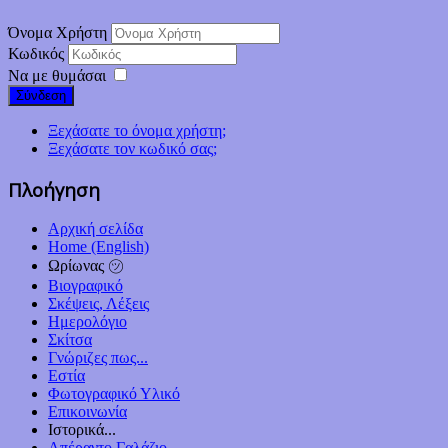
Όνομα Χρήστη
Κωδικός
Να με θυμάσαι
Σύνδεση
Ξεχάσατε το όνομα χρήστη;
Ξεχάσατε τον κωδικό σας;
Πλοήγηση
Αρχική σελίδα
Home (English)
Ωρίωνας ㋡
Βιογραφικό
Σκέψεις, Λέξεις
Ημερολόγιο
Σκίτσα
Γνώριζες πως...
Εστία
Φωτογραφικό Υλικό
Επικοινωνία
Ιστορικά...
Απέραντο Γαλάζιο