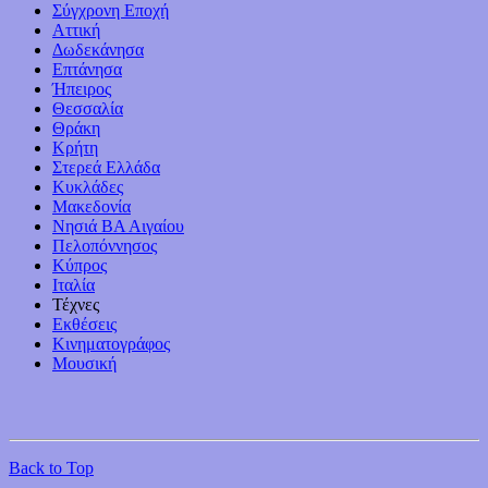
Σύγχρονη Εποχή
Αττική
Δωδεκάνησα
Επτάνησα
Ήπειρος
Θεσσαλία
Θράκη
Κρήτη
Στερεά Ελλάδα
Κυκλάδες
Μακεδονία
Νησιά ΒΑ Αιγαίου
Πελοπόννησος
Κύπρος
Ιταλία
Τέχνες
Εκθέσεις
Κινηματογράφος
Μουσική
Back to Top