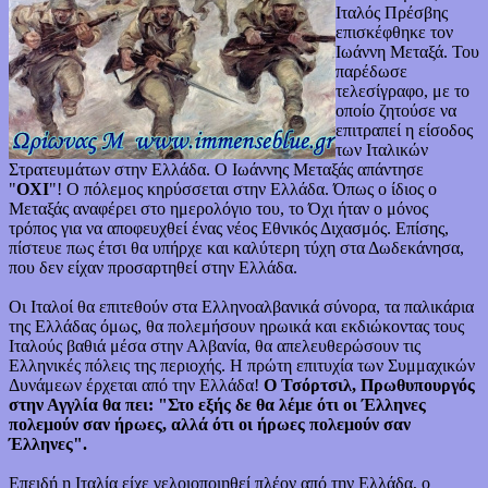
Ιταλός Πρέσβης
επισκέφθηκε τον
Ιωάννη Μεταξά. Του
παρέδωσε
τελεσίγραφο, με το
οποίο ζητούσε να
επιτραπεί η είσοδος
των Ιταλικών
Στρατευμάτων στην Ελλάδα. Ο Ιωάννης Μεταξάς απάντησε
"
ΟΧΙ
"! Ο πόλεμος κηρύσσεται στην Ελλάδα. Όπως ο ίδιος ο
Μεταξάς αναφέρει στο ημερολόγιο του, το Όχι ήταν ο μόνος
τρόπος για να αποφευχθεί ένας νέος Εθνικός Διχασμός. Επίσης,
πίστευε πως έτσι θα υπήρχε και καλύτερη τύχη στα Δωδεκάνησα,
που δεν είχαν προσαρτηθεί στην Ελλάδα.
Οι Ιταλοί θα επιτεθούν στα Ελληνοαλβανικά σύνορα, τα παλικάρια
της Ελλάδας όμως, θα πολεμήσουν ηρωικά και εκδιώκοντας τους
Ιταλούς βαθιά μέσα στην Αλβανία, θα απελευθερώσουν τις
Ελληνικές πόλεις της περιοχής. Η πρώτη επιτυχία των Συμμαχικών
Δυνάμεων έρχεται από την Ελλάδα!
Ο Τσόρτσιλ, Πρωθυπουργός
στην Αγγλία θα πει: "Στο εξής δε θα λέμε ότι οι Έλληνες
πολεμούν σαν ήρωες, αλλά ότι οι ήρωες πολεμούν σαν
Έλληνες".
Επειδή η Ιταλία είχε γελοιοποιηθεί πλέον από την Ελλάδα, ο