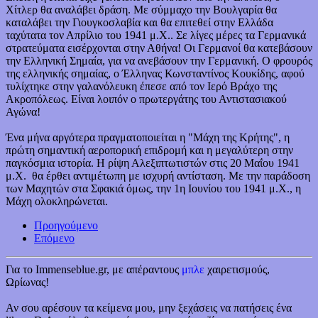
Χίτλερ θα αναλάβει δράση. Με σύμμαχο την Βουλγαρία θα
καταλάβει την Γιουγκοσλαβία και θα επιτεθεί στην Ελλάδα
ταχύτατα τον Απρίλιο του 1941 μ.Χ.. Σε λίγες μέρες τα Γερμανικά
στρατεύματα εισέρχονται στην Αθήνα! Οι Γερμανοί θα κατεβάσουν
την Ελληνική Σημαία, για να ανεβάσουν την Γερμανική. Ο φρουρός
της ελληνικής σημαίας, ο Έλληνας Κωνσταντίνος Κουκίδης, αφού
τυλίχτηκε στην γαλανόλευκη έπεσε από τον Ιερό Βράχο της
Ακροπόλεως. Είναι λοιπόν ο πρωτεργάτης του Αντιστασιακού
Αγώνα!
Ένα μήνα αργότερα πραγματοποιείται η "Μάχη της Κρήτης", η
πρώτη σημαντική αεροπορική επιδρομή και η μεγαλύτερη στην
παγκόσμια ιστορία. Η ρίψη Αλεξιπτωτιστών στις 20 Μαΐου 1941
μ.Χ. θα έρθει αντιμέτωπη με ισχυρή αντίσταση. Με την παράδοση
των Μαχητών στα Σφακιά όμως, την 1η Ιουνίου του 1941 μ.Χ., η
Μάχη ολοκληρώνεται.
Προηγούμενο
Επόμενο
Για το Immenseblue.gr, με απέραντους
μπλε
χαιρετισμούς,
Ωρίωνας!
Αν σου αρέσουν τα κείμενα μου, μην ξεχάσεις να πατήσεις ένα