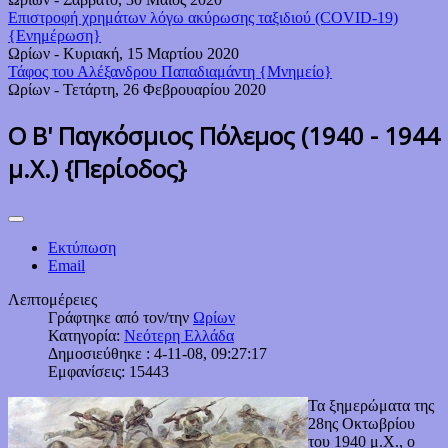
Επιστροφή χρημάτων λόγω ακύρωσης ταξιδιού (COVID-19)
{Ενημέρωση}
Ωρίων
-
Κυριακή, 15 Μαρτίου 2020
Τάφος του Αλέξανδρου Παπαδιαμάντη {Μνημείο}
Ωρίων
-
Τετάρτη, 26 Φεβρουαρίου 2020
Ο Β' Παγκόσμιος Πόλεμος (1940 - 1944
μ.Χ.) {Περίοδος}
Εκτύπωση
Email
Λεπτομέρειες
Γράφτηκε από τον/την
Ωρίων
Κατηγορία:
Νεότερη Ελλάδα
Δημοσιεύθηκε : 4-11-08, 09:27:17
Εμφανίσεις: 15443
Τα ξημερώματα της
28ης Οκτωβρίου
του 1940 μ.Χ., ο