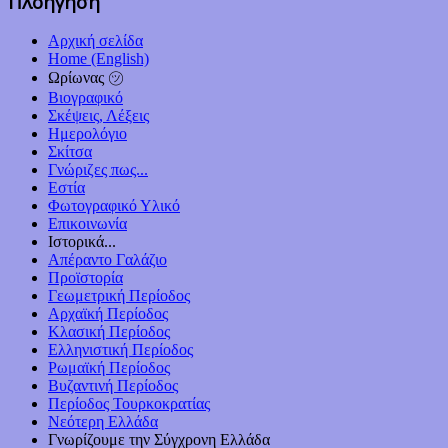
Πλοήγηση
Αρχική σελίδα
Home (English)
Ωρίωνας ㋡
Βιογραφικό
Σκέψεις, Λέξεις
Ημερολόγιο
Σκίτσα
Γνώριζες πως...
Εστία
Φωτογραφικό Υλικό
Επικοινωνία
Ιστορικά...
Απέραντο Γαλάζιο
Προϊστορία
Γεωμετρική Περίοδος
Αρχαϊκή Περίοδος
Κλασική Περίοδος
Ελληνιστική Περίοδος
Ρωμαϊκή Περίοδος
Βυζαντινή Περίοδος
Περίοδος Τουρκοκρατίας
Νεότερη Ελλάδα
Γνωρίζουμε την Σύγχρονη Ελλάδα