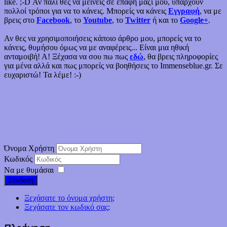
like. ;-D Αν πάλι θες να μείνεις σε επαφή μαζί μου, υπάρχουν
πολλοί τρόποι για να το κάνεις. Μπορείς να κάνεις
Εγγραφή
, να με
βρεις στο
Facebook
, το
Youtube
, το
Twitter
ή και το
Google+
.
Αν θες να χρησιμοποιήσεις κάποιο άρθρο μου, μπορείς να το
κάνεις, θυμήσου όμως να με αναφέρεις... Είναι μια ηθική
ανταμοιβή! Α! Ξέχασα να σου πω πως
εδώ
, θα βρεις πληροφορίες
για μένα αλλά και πως μπορείς να βοηθήσεις το Immenseblue.gr. Σε
ευχαριστώ! Τα λέμε! :-)
Όνομα Χρήστη
Κωδικός
Να με θυμάσαι
Σύνδεση
Ξεχάσατε το όνομα χρήστη;
Ξεχάσατε τον κωδικό σας;